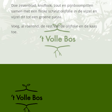
Doe zevenblad, knoflook, zout en pijnboompitten
samen met een flinke scheut olijfolie in de vijzel en
vijzel dit tot een groene pasta.
Voeg, al roerend, de rest van de olijfolie en de kaas
toe.